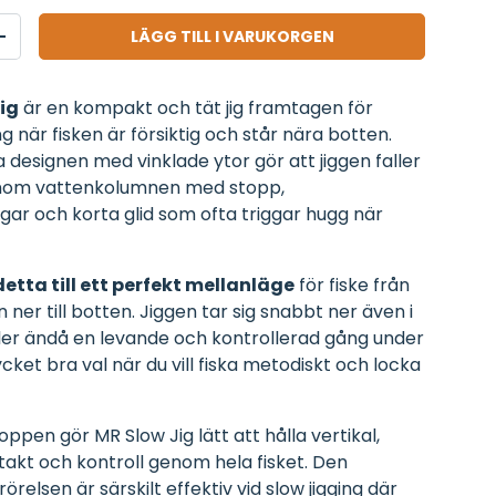
LÄGG TILL I VARUKORGEN
ISSING: SV.CART.ITEMS.DECREASE_QUANTITY
TRANSLATION MISSING: SV.CART.ITEMS.INCREASE_QUANTITY
ig
är en kompakt och tät jig framtagen för
ing när fisken är försiktig och står nära botten.
esignen med vinklade ytor gör att jiggen faller
nom vattenkolumnen med stopp,
ngar och korta glid som ofta triggar hugg när
detta till ett perfekt mellanläge
för fiske från
ner till botten. Jiggen tar sig snabbt ner även i
er ändå en levande och kontrollerad gång under
cket bra val när du vill fiska metodiskt och locka
pen gör MR Slow Jig lätt att hålla vertikal,
ntakt och kontroll genom hela fisket. Den
örelsen är särskilt effektiv vid slow jigging där