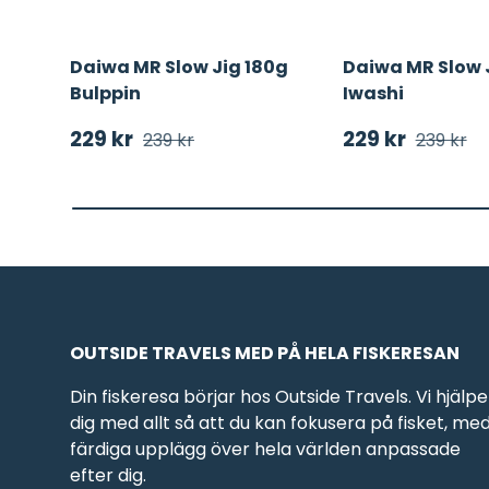
Daiwa MR Slow Jig 180g
Daiwa MR Slow 
Bulppin
Iwashi
Försäljningspris
Ordinarie pris
Försäljningsp
Ordinarie
229 kr
229 kr
239 kr
239 kr
OUTSIDE TRAVELS MED PÅ HELA FISKERESAN
Din fiskeresa börjar hos Outside Travels. Vi hjälpe
dig med allt så att du kan fokusera på fisket, me
färdiga upplägg över hela världen anpassade
efter dig.