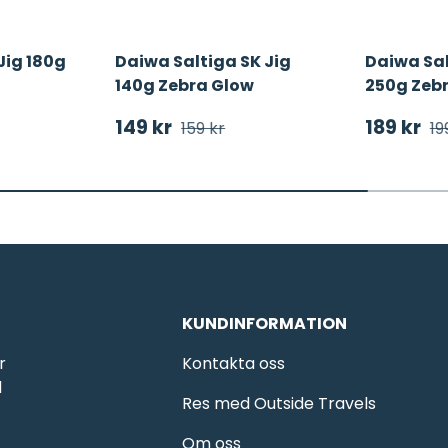
Jig 180g
Daiwa Saltiga SK Jig
Daiwa Sal
140g Zebra Glow
250g Zeb
ris
 pris
Försäljningspris
Ordinarie pris
Försäljn
Or
149 kr
189 kr
159 kr
19
KUNDINFORMATION
r
Kontakta oss
d
Res med Outside Travels
Om oss