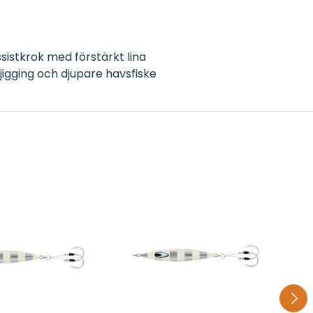
ssistkrok med förstärkt lina
jigging och djupare havsfiske
NÄST