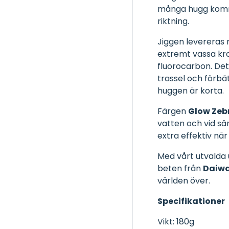
många hugg komme
riktning.
Jiggen levereras
extremt vassa kro
fluorocarbon. Det
trassel och förbät
huggen är korta.
Färgen
Glow Zeb
vatten och vid sä
extra effektiv när
Med vårt utvalda u
beten från
Daiw
världen över.
Specifikationer
Vikt: 180g