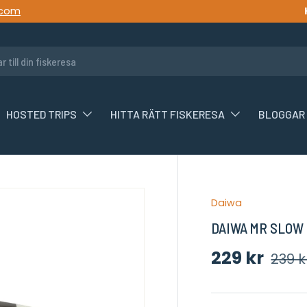
.com
HOSTED TRIPS
HITTA RÄTT FISKERESA
BLOGGAR 
Daiwa
KIP_TO_PRODUCT_INFO
DAIWA MR SLOW 
Försäljnin
Ordin
229 kr
239 k