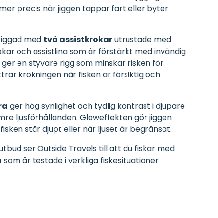
r precis när jiggen tappar fart eller byter
 riggad med
två assistkrokar
utrustade med
kar och assistlina som är förstärkt med invändig
 ger en styvare rigg som minskar risken för
trar krokningen när fisken är försiktig och
ra
ger hög synlighet och tydlig kontrast i djupare
mre ljusförhållanden. Gloweffekten gör jiggen
 fisken står djupt eller när ljuset är begränsat.
tbud ser Outside Travels till att du fiskar med
a
som är testade i verkliga fiskesituationer