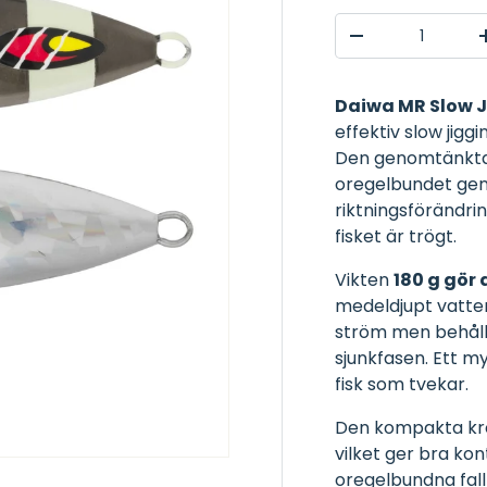
Antal
TRANSLATION M
Daiwa MR Slow J
effektiv slow jigg
Den genomtänkta d
oregelbundet ge
riktningsförändri
fisket är trögt.
Vikten
180 g gör 
medeldjupt vatten 
ström men behåll
sjunkfasen. Ett my
fisk som tvekar.
Den kompakta krop
vilket ger bra ko
oregelbundna fallr