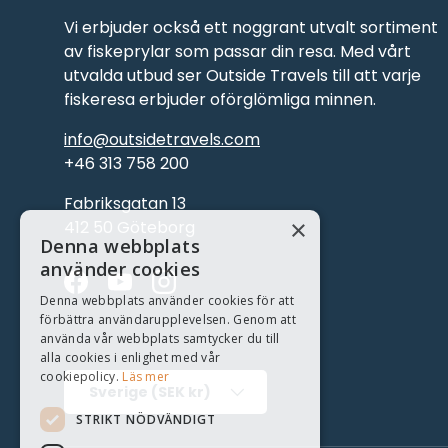
Vi erbjuder också ett noggrant utvalt sortiment
av fiskeprylar som passar din resa. Med vårt
utvalda utbud ser Outside Travels till att varje
fiskeresa erbjuder oförglömliga minnen.
info@outsidetravels.com
+46 313 758 200
Fabriksgatan 13
×
412 50 Göteborg
Denna webbplats
använder cookies
Facebook
YouTube
Instagram
Denna webbplats använder cookies för att
förbättra användarupplevelsen. Genom att
använda vår webbplats samtycker du till
alla cookies i enlighet med vår
cookiepolicy.
Läs mer
Land/Region
Sverige (SEK kr)
STRIKT NÖDVÄNDIGT