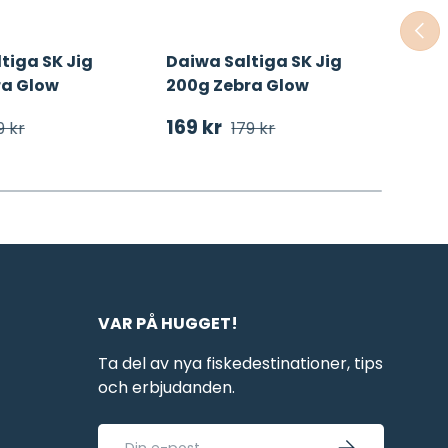
TIDI
tiga SK Jig
Daiwa Saltiga SK Jig
Dai
ra Glow
200g Zebra Glow
Zeb
ingspris
dinarie pris
Försäljningspris
Ordinarie pris
För
169 kr
129
9 kr
179 kr
VAR PÅ HUGGET!
Ta del av nya fiskedestinationer, tips
och erbjudanden.
E-post
PRENUMERERA