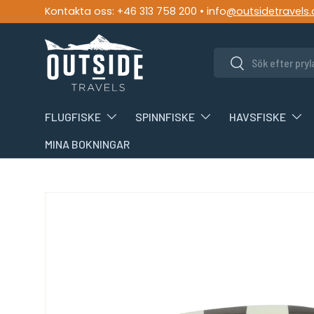
Kontakta oss: +46 313 758 200 • info
@outsidetravels
HOPPA TILL INNEHÅLLET
Söka
Söka
FLUGFISKE
SPINNFISKE
HAVSFISKE
MINA BOKNINGAR
TRANSLATION MISSING: SV.ACCESSIBILITY.S